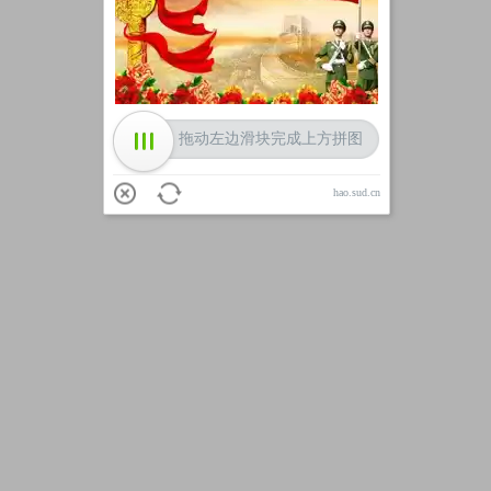
加载中
拖动左边滑块完成上方拼图
hao.sud.cn