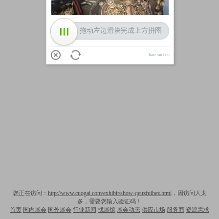
拖动左边滑块完成上方拼图
hao.sud.cn
您正在访问：
http://www.cuogai.com/exhibit/show-qeuzfuihez.html
，因访问人太
多，需要您输入验证码！
首页
国内展会
国外展会
行业新闻
找展馆
展会动态
供应市场
服务商
资源需求