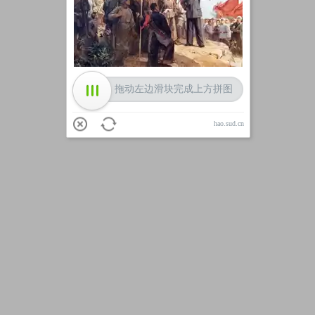
加载中
拖动左边滑块完成上方拼图
hao.sud.cn