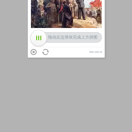
加载中
拖动左边滑块完成上方拼图
hao.sud.cn