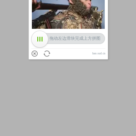
加载中
拖动左边滑块完成上方拼图
hao.sud.cn