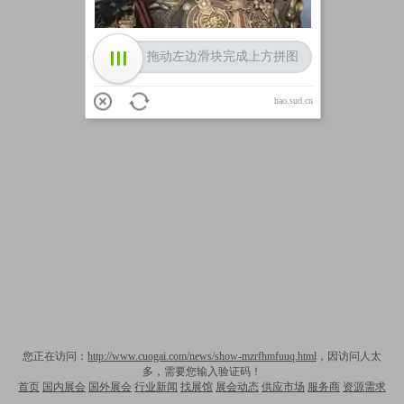
拖动左边滑块完成上方拼图
hao.sud.cn
您正在访问：
http://www.cuogai.com/news/show-mzrfhmfuuq.html
，因访问人太
多，需要您输入验证码！
首页
国内展会
国外展会
行业新闻
找展馆
展会动态
供应市场
服务商
资源需求