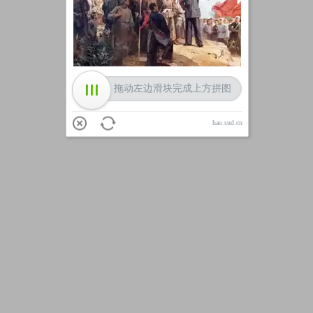
加载中
拖动左边滑块完成上方拼图
hao.sud.cn