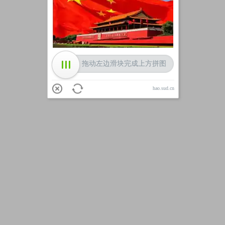
加载中
拖动左边滑块完成上方拼图
hao.sud.cn