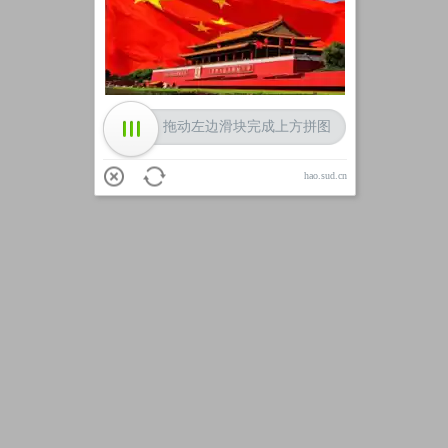
加载中
拖动左边滑块完成上方拼图
hao.sud.cn