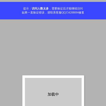
提示：
访问人数太多
，需要验证后才能继续访问
如果一直验证错误，请联系客服QQ154208694修复
加载中