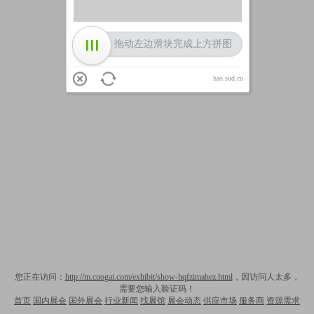
拖动左边滑块完成上方拼图
hao.sud.cn
您正在访问：
http://m.cuogai.com/exhibit/show-hqfzimahez.html
，因访问人太多，
需要您输入验证码！
首页
国内展会
国外展会
行业新闻
找展馆
展会动态
供应市场
服务商
资源需求