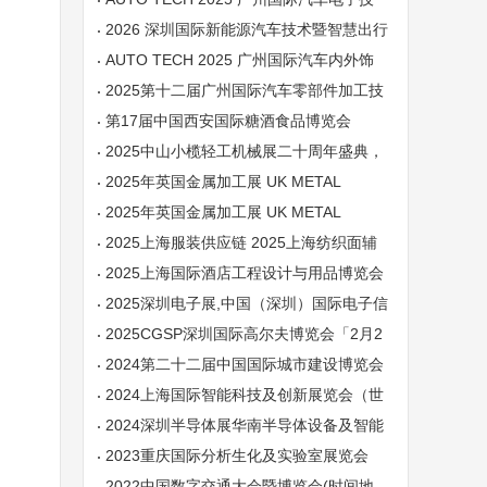
术展览会
2026 深圳国际新能源汽车技术暨智慧出行
展览会
AUTO TECH 2025 广州国际汽车内外饰
技术展览会
2025第十二届广州国际汽车零部件加工技
术及汽车模具展览会
第17届中国西安国际糖酒食品博览会
2025中山小榄轻工机械展二十周年盛典，
展位预定火爆进行中
2025年英国金属加工展 UK METAL
2025年英国金属加工展 UK METAL
2025上海服装供应链 2025上海纺织面辅
料展
2025上海国际酒店工程设计与用品博览会
2025深圳电子展,中国（深圳）国际电子信
息展览会
2025CGSP深圳国际高尔夫博览会「2月2
7-31高尔夫展
2024第二十二届中国国际城市建设博览会
2024上海国际智能科技及创新展览会（世
亚智博会）
2024深圳半导体展华南半导体设备及智能
装备展材料展
2023重庆国际分析生化及实验室展览会
2022中国数字交通大会暨博览会(时间地