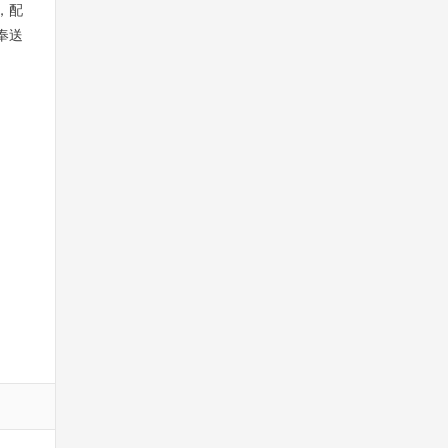
，配
奉送