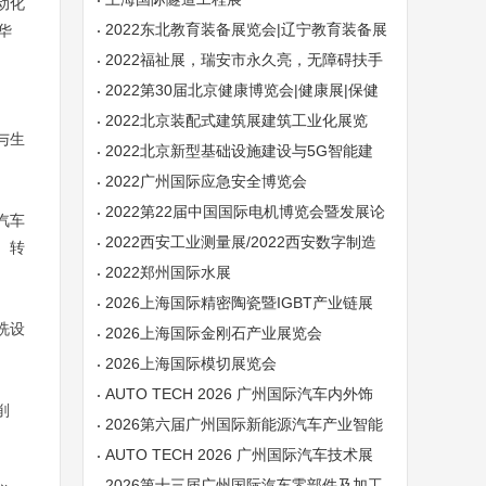
动化
2022东北教育装备展览会|辽宁教育装备展
华
会|沈阳教育装备展
2022福祉展，瑞安市永久亮，无障碍扶手
厂家的领头军
2022第30届北京健康博览会|健康展|保健
展
2022北京装配式建筑展建筑工业化展览
与生
会-第20届北京住博会
2022北京新型基础设施建设与5G智能建
造展览会
2022广州国际应急安全博览会
2022第22届中国国际电机博览会暨发展论
汽车
坛
2022西安工业测量展/2022西安数字制造
、转
技术展【官网】
2022郑州国际水展
2026上海国际精密陶瓷暨IGBT产业链展
洗设
会
2026上海国际金刚石产业展览会
2026上海国际模切展览会
AUTO TECH 2026 广州国际汽车内外饰
削
技术展览会
2026第六届广州国际新能源汽车产业智能
制造技术展览会
AUTO TECH 2026 广州国际汽车技术展
览会
2026第十三届广州国际汽车零部件及加工