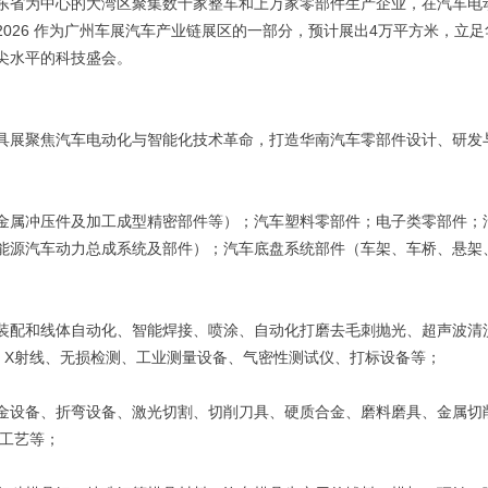
东省为中心的大湾区聚集数十家整车和上万家零部件生产企业，在汽车电
na 2026 作为广州车展汽车产业链展区的一部分，预计展出4万平方米，立足
尖水平的科技盛会。
、汽车模具展聚焦汽车电动化与智能化技术革命，打造华南汽车零部件设计、研发
金属冲压件及加工成型精密部件等）；汽车塑料零部件；电子类零部件；
能源汽车动力总成系统及部件）；汽车底盘系统部件（车架、车桥、悬架
装配和线体自动化、智能焊接、喷涂、自动化打磨去毛刺抛光、超声波清
、X射线、无损检测、工业测量设备、气密性测试仪、打标设备等；
金设备、折弯设备、激光切割、切削刀具、硬质合金、磨料磨具、金属切
脂工艺等；