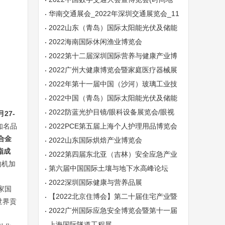
点)秋季交通专业盛会
华南交通展会_2022年深圳交通展览会_11
月交通博览会
2022山东（青岛）国际太阳能光伏及储能
展览会
2022海南国际休闲渔业博览会
2022第十二届深圳国际营养与健康产业博
览会
2022广州大健康博览会暨家庭医疗器械展
2022年第十一届中国（沙河）玻璃工业技
术展览会
2022中国（青岛）国际太阳能光伏及储能
展览会
2022防蓝光护目镜/眼科设备展览会/眼视
月27-
知名品
光产业展览会
2022PCE第五届上海个人护理用品博览会
合金
2022山东国际烘焙产业博览会
脂成
2022第四届东北亚（吉林）安全应急产业
的机加
博览会
第六届中国国际土壤与地下水高峰论坛
2022深圳国际健康与营养品展
家国
【2022北京住博会】第二十届住宅产业暨
世界贡
建筑工业化产品设备展
2022广州国际应急安全博览会暨第十一届
广州国际消防安全展
上海国际隧道工程展